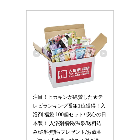
注目！ヒカキンが絶賛した★テ
レビランキング番組1位獲得！入
浴剤 福袋 100個セット/ 安心の日
本製！ 入浴剤福袋/温泉/送料込
み/送料無料/プレゼント/お歳暮 