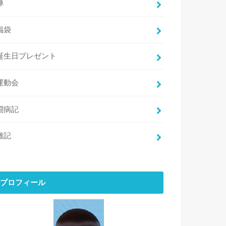
禅
福袋
誕生日プレゼント
運動会
闘病記
雑記
プロフィール