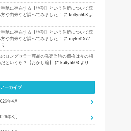
岩手県に存在する【地割】という住所について読
み方や由来など調べてみました！
に
kotty5503
よ
り
岩手県に存在する【地割】という住所について読
み方や由来など調べてみました！
に
mykel1977
より
あのロングセラー商品の発売当時の価格は今の相
場だといくら？【おかし編】
に
kotty5503
より
アーカイブ
2026年4月
2026年3月