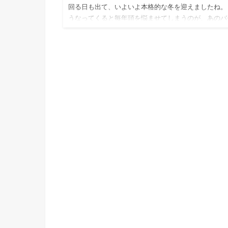
回る日も出て、いよいよ本格的な冬を迎えましたね。
うなってくると毎年頭を悩ませてしまうのが、あのバ
ッとくる「静電気」(>_<;) 車のドアや玄関の取…