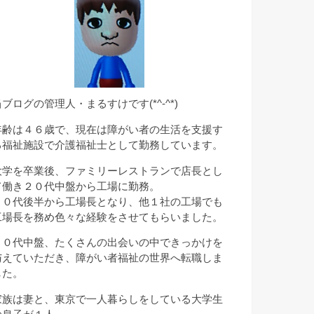
当ブログの管理人・まるすけです(*^-^*)
年齢は４６歳で、現在は障がい者の生活を支援す
る福祉施設で介護福祉士として勤務しています。
大学を卒業後、ファミリーレストランで店長とし
て働き２０代中盤から工場に勤務。
２０代後半から工場長となり、他１社の工場でも
工場長を務め色々な経験をさせてもらいました。
３０代中盤、たくさんの出会いの中できっかけを
与えていただき、障がい者福祉の世界へ転職しま
した。
家族は妻と、東京で一人暮らしをしている大学生