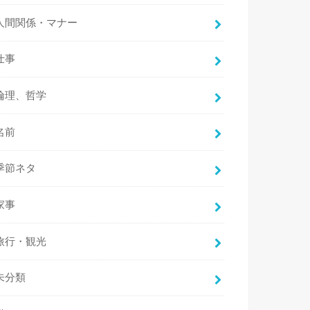
人間関係・マナー
仕事
倫理、哲学
名前
季節ネタ
家事
旅行・観光
未分類