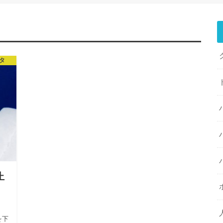
タ
止
を下