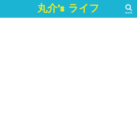
丸介's ライフ
search