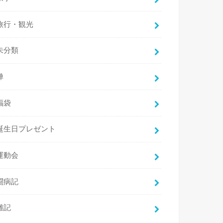
旅行・観光
未分類
禅
福袋
誕生日プレゼント
運動会
闘病記
雑記