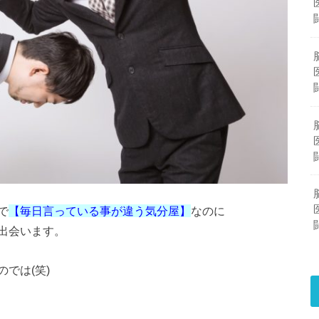
で
【毎日言っている事が違う気分屋】
なのに
出会います。
では(笑)