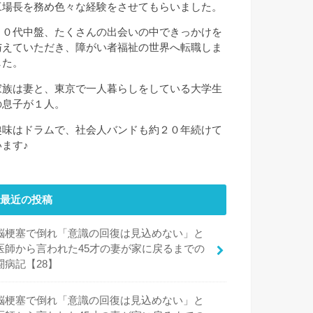
工場長を務め色々な経験をさせてもらいました。
３０代中盤、たくさんの出会いの中できっかけを
与えていただき、障がい者福祉の世界へ転職しま
した。
家族は妻と、東京で一人暮らしをしている大学生
の息子が１人。
趣味はドラムで、社会人バンドも約２０年続けて
います♪
最近の投稿
脳梗塞で倒れ「意識の回復は見込めない」と
医師から言われた45才の妻が家に戻るまでの
闘病記【28】
脳梗塞で倒れ「意識の回復は見込めない」と