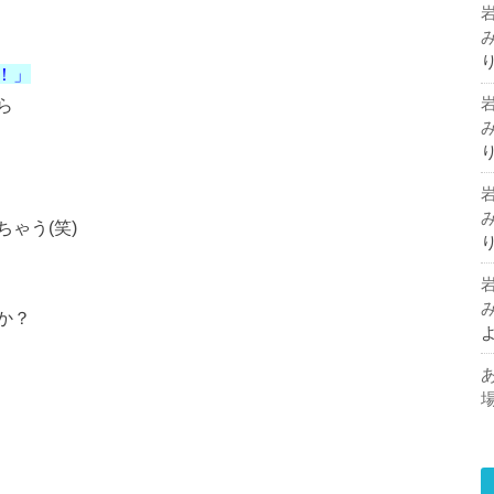
！」
ら
ゃう(笑)
か？