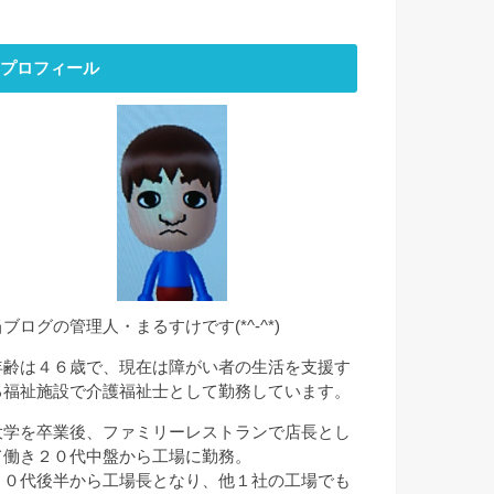
プロフィール
当ブログの管理人・まるすけです(*^-^*)
年齢は４６歳で、現在は障がい者の生活を支援す
る福祉施設で介護福祉士として勤務しています。
大学を卒業後、ファミリーレストランで店長とし
て働き２０代中盤から工場に勤務。
２０代後半から工場長となり、他１社の工場でも