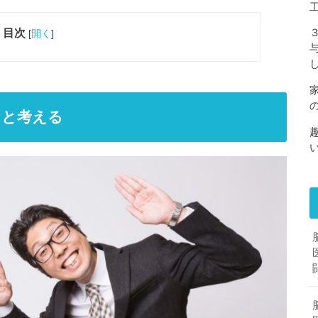
目次
[
開く
]
、と考える