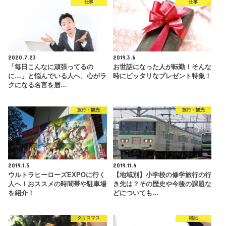
仕事
仕事
2020.7.23
2019.3.6
「毎日こんなに頑張ってるの
お世話になった人が転勤！そんな
に…」と悩んでいる人へ、心がラ
時にピッタリなプレゼント特集！
クになる名言を届…
旅行・観光
旅行・観光
2019.1.5
2019.11.4
ウルトラヒーローズEXPOに行く
【地域別】小学校の修学旅行の行
人へ！おススメの時間帯や駐車場
き先は？その歴史や今後の課題な
を紹介！
どについても…
クリスマス
雑記