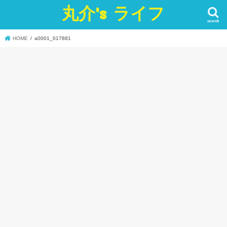
丸介's ライフ
search
HOME
a0001_017881