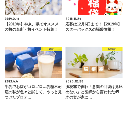
2019.2.16
2018.11.24
【2019年】神奈川県でオススメ
応募は12月6日まで！【2019年】
の桜の名所・桜イベント特集！
スターバックスの福袋情報！
雑記
闘病記
2021.6.6
2025.12.20
牛乳でお腹がゴロゴロ…乳糖不耐
脳梗塞で倒れ「意識の回復は見込
症の私が色々と試して、やっと見
めない」と医師から言われた45
つけたプロテ…
才の妻が家に…