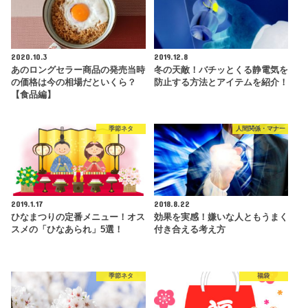
2020.10.3
2019.12.8
あのロングセラー商品の発売当時
冬の天敵！バチッとくる静電気を
の価格は今の相場だといくら？
防止する方法とアイテムを紹介！
【食品編】
季節ネタ
人間関係・マナー
2019.1.17
2018.8.22
ひなまつりの定番メニュー！オス
効果を実感！嫌いな人ともうまく
スメの「ひなあられ」5選！
付き合える考え方
季節ネタ
福袋