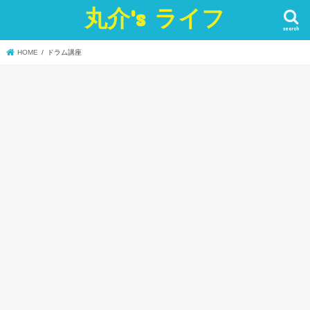
丸介's ライフ
search
HOME
ドラム講座