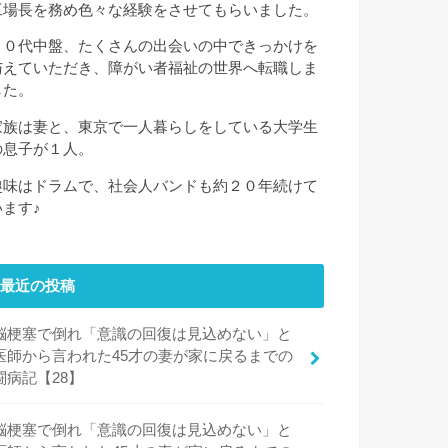
工場長を務め色々な経験をさせてもらいました。
３０代中盤、たくさんの出会いの中できっかけを
与えていただき、障がい者福祉の世界へ転職しま
した。
家族は妻と、東京で一人暮らしをしている大学生
の息子が１人。
趣味はドラムで、社会人バンドも約２０年続けて
います♪
最近の投稿
脳梗塞で倒れ「意識の回復は見込めない」と
医師から言われた45才の妻が家に戻るまでの
闘病記【28】
脳梗塞で倒れ「意識の回復は見込めない」と