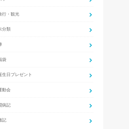
旅行・観光
未分類
禅
福袋
誕生日プレゼント
運動会
闘病記
雑記