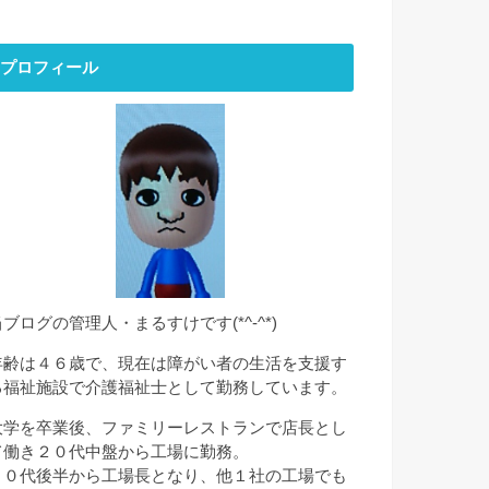
プロフィール
当ブログの管理人・まるすけです(*^-^*)
年齢は４６歳で、現在は障がい者の生活を支援す
る福祉施設で介護福祉士として勤務しています。
大学を卒業後、ファミリーレストランで店長とし
て働き２０代中盤から工場に勤務。
２０代後半から工場長となり、他１社の工場でも