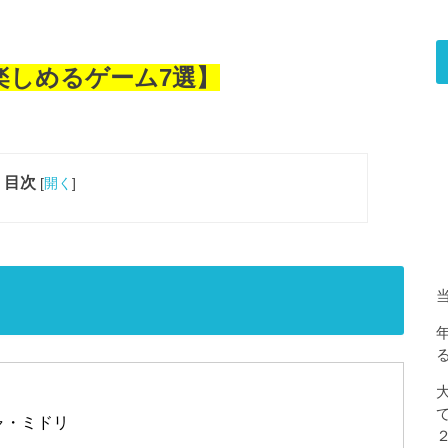
も楽しめるゲーム7選】
目次
[
開く
]
ャ・ミドリ