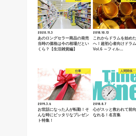
2020.11.3
2018.10.13
あのロングセラー商品の発売
これからドラムを始め
当時の価格は今の相場だとい
へ！超初心者向けドラ
くら？【生活雑貨編】
Vol.6 ～フィル…
仕事
人間関係・
2019.3.6
2018.8.7
お世話になった人が転勤！そ
心がスッと救われて前
んな時にピッタリなプレゼン
なれる！名言集
ト特集！