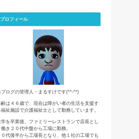
プロフィール
当ブログの管理人・まるすけです(*^-^*)
年齢は４６歳で、現在は障がい者の生活を支援す
る福祉施設で介護福祉士として勤務しています。
大学を卒業後、ファミリーレストランで店長とし
て働き２０代中盤から工場に勤務。
２０代後半から工場長となり、他１社の工場でも