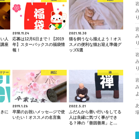
2018.11.24
2021.10.30
たい人
応募は12月6日まで！【2019
猫を飼うなら揃えよう！オス
ム講座
年】スターバックスの福袋情
スメの便利な猫お迎え準備グ
報！
ッズ6選
マナー
雑記
禅
2019.1.26
2022.5.21
向きに
卒業のお祝いメッセ―ジで使
ふだんから善い行いをしてる
いたい！オススメの名言集
人は良縁に気づく事ができ
る？禅の「善因善果」と…