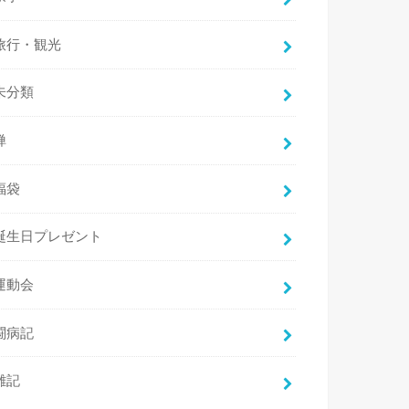
旅行・観光
未分類
禅
福袋
誕生日プレゼント
運動会
闘病記
雑記