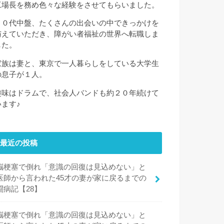
工場長を務め色々な経験をさせてもらいました。
３０代中盤、たくさんの出会いの中できっかけを
与えていただき、障がい者福祉の世界へ転職しま
した。
家族は妻と、東京で一人暮らしをしている大学生
の息子が１人。
趣味はドラムで、社会人バンドも約２０年続けて
います♪
最近の投稿
脳梗塞で倒れ「意識の回復は見込めない」と
医師から言われた45才の妻が家に戻るまでの
闘病記【28】
脳梗塞で倒れ「意識の回復は見込めない」と