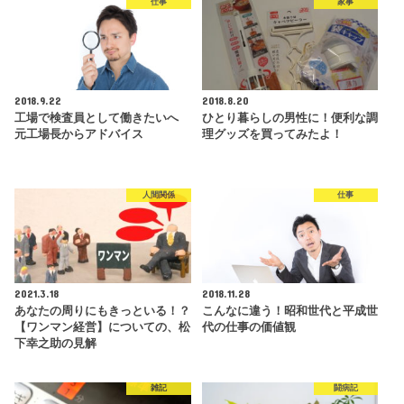
仕事
家事
2018.9.22
2018.8.20
工場で検査員として働きたいへ
ひとり暮らしの男性に！便利な調
元工場長からアドバイス
理グッズを買ってみたよ！
人間関係
仕事
2021.3.18
2018.11.28
あなたの周りにもきっといる！？
こんなに違う！昭和世代と平成世
【ワンマン経営】についての、松
代の仕事の価値観
下幸之助の見解
雑記
闘病記