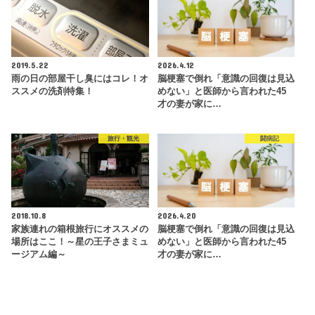
2019.5.22
2026.4.12
雨の日の部屋干し臭にはコレ！オ
脳梗塞で倒れ「意識の回復は見込
ススメの洗剤特集！
めない」と医師から言われた45
才の妻が家に…
旅行・観光
闘病記
2018.10.8
2026.4.20
家族連れの箱根旅行にオススメの
脳梗塞で倒れ「意識の回復は見込
場所はここ！～星の王子さまミュ
めない」と医師から言われた45
ージアム編～
才の妻が家に…