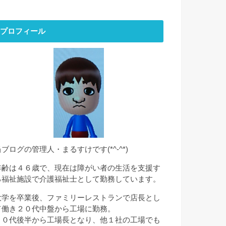
プロフィール
当ブログの管理人・まるすけです(*^-^*)
年齢は４６歳で、現在は障がい者の生活を支援す
る福祉施設で介護福祉士として勤務しています。
大学を卒業後、ファミリーレストランで店長とし
て働き２０代中盤から工場に勤務。
２０代後半から工場長となり、他１社の工場でも