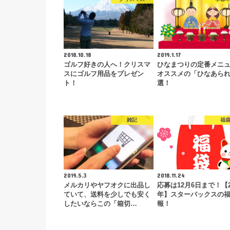
2018.10.18
2019.1.17
ゴルフ好きの人へ！クリスマ
ひなまつりの定番メニ
スにゴルフ用品をプレゼン
オススメの「ひなあられ
ト！
選！
雑記
福
2019.5.3
2018.11.24
メルカリやヤフオクに出品し
応募は12月6日まで！【2
ていて、送料を少しでも安く
年】スターバックスの
したいならこの「箱切…
報！