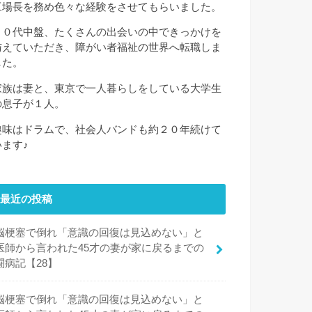
工場長を務め色々な経験をさせてもらいました。
３０代中盤、たくさんの出会いの中できっかけを
与えていただき、障がい者福祉の世界へ転職しま
した。
家族は妻と、東京で一人暮らしをしている大学生
の息子が１人。
趣味はドラムで、社会人バンドも約２０年続けて
います♪
最近の投稿
脳梗塞で倒れ「意識の回復は見込めない」と
医師から言われた45才の妻が家に戻るまでの
闘病記【28】
脳梗塞で倒れ「意識の回復は見込めない」と