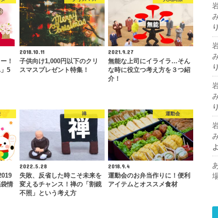
2018.10.11
2021.9.27
ュー！
子供向け1,000円以下のクリ
無能な上司にイライラ…そん
」5
スマスプレゼント特集！
な時に役立つ考え方を３つ紹
介！
袋
禅
運動会
2022.5.28
2018.9.4
019
失敗、反省した時こそ未来を
運動会のお弁当作りに！便利
福袋情
変えるチャンス！禅の「割鏡
アイテムとオススメ食材
不照」という考え方