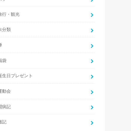
旅行・観光
未分類
禅
福袋
誕生日プレゼント
運動会
闘病記
雑記