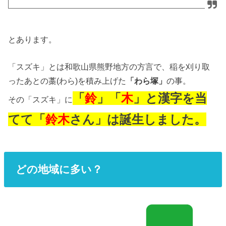
とあります。
「スズキ」とは和歌山県熊野地方の方言で、稲を刈り取
ったあとの藁(わら)を積み上げた
「わら塚」
の事。
「
鈴
」「
木
」と漢字を当
その「スズキ」に
てて「
鈴木
さん」は誕生
しました。
どの地域に多い？