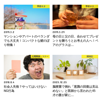
季節ネタ
季節ネタ
2019.3.2
2019.3.29
マンションやアパートのベランダ
母の日と父の日、合わせてプレゼ
でも大丈夫！コンパクトな鯉のぼ
ントを贈ろうとお考えの人へ！ペ
り特集！
アのグラスは…
人間関係・マナー
闘病記
2018.8.4
2025.12.25
社会人失格？やってはいけない
脳梗塞で倒れ「意識の回復は見込
NG行為
めない」と医師から言われた45
才の妻が家に…