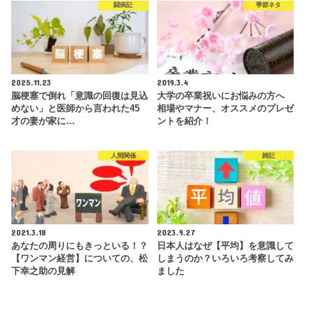
闘病記
季節ネタ
2025.11.23
2019.3.4
脳梗塞で倒れ「意識の回復は見込
大学の卒業祝いにお悩みの方へ
めない」と医師から言われた45
相場やマナー、オススメのプレゼ
才の妻が家に…
ントを紹介！
人間関係
雑記
2021.3.18
2023.9.27
あなたの周りにもきっといる！？
日本人はなぜ【平均】を意識して
【ワンマン経営】についての、松
しまうのか？いろいろ考察してみ
下幸之助の見解
ました