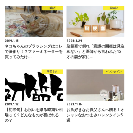
雑記
闘病記
2019.1.15
2026.1.29
ネコちゃんのブラッシングはコレ
脳梗塞で倒れ「意識の回復は見込
で決まり！？ファーミネーターを
めない」と医師から言われた45
買ってみたけ…
才の妻が家に…
季節ネタ
バレンタイン
2019.1.12
2021.11.16
【初節句】お祝いを贈る時期や相
お酒好きなお義父さんへ贈る！オ
場って？どんなものが喜ばれる
シャレなおつまみバレンタイン5
の？
選