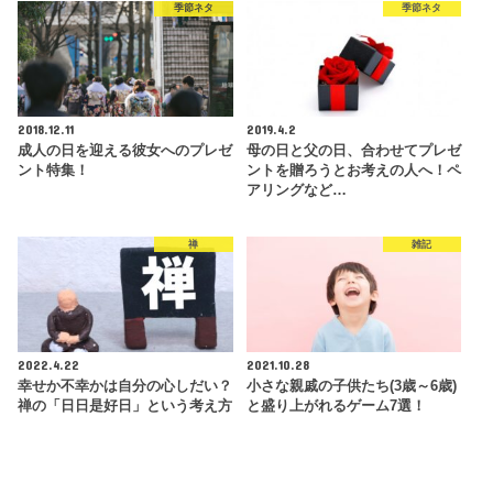
季節ネタ
季節ネタ
2018.12.11
2019.4.2
成人の日を迎える彼女へのプレゼ
母の日と父の日、合わせてプレゼ
ント特集！
ントを贈ろうとお考えの人へ！ペ
アリングなど…
禅
雑記
2022.4.22
2021.10.28
幸せか不幸かは自分の心しだい？
小さな親戚の子供たち(3歳～6歳)
禅の「日日是好日」という考え方
と盛り上がれるゲーム7選！