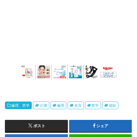
倫理、哲学
介護
倫理
名言
哲学
福祉
ポスト
シェア