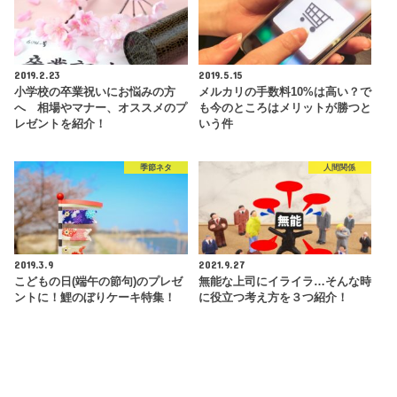
2019.2.23
2019.5.15
小学校の卒業祝いにお悩みの方
メルカリの手数料10%は高い？で
へ 相場やマナー、オススメのプ
も今のところはメリットが勝つと
レゼントを紹介！
いう件
季節ネタ
人間関係
2019.3.9
2021.9.27
こどもの日(端午の節句)のプレゼ
無能な上司にイライラ…そんな時
ントに！鯉のぼりケーキ特集！
に役立つ考え方を３つ紹介！