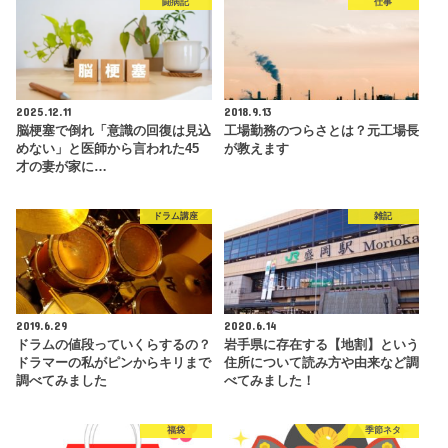
闘病記
仕事
2025.12.11
2018.9.13
脳梗塞で倒れ「意識の回復は見込
工場勤務のつらさとは？元工場長
めない」と医師から言われた45
が教えます
才の妻が家に…
ドラム講座
雑記
2019.6.29
2020.6.14
ドラムの値段っていくらするの？
岩手県に存在する【地割】という
ドラマーの私がピンからキリまで
住所について読み方や由来など調
調べてみました
べてみました！
福袋
季節ネタ