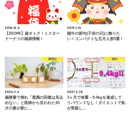
2018.12.2
2019.1.14
【2019年】超オトク！ミスター
端午の節句(子供の日)に飾りた
ドーナツの福袋情報！
い！コンパクトな五月人形5選！
闘病記
雑記
2026.3.4
2021.5.30
脳梗塞で倒れ「意識の回復は見込
3ヶ月で体重－9.4kgを達成して
めない」と医師から言われた45
リバウンドなし！ダイエットで私
才の妻が家に…
が実践し…