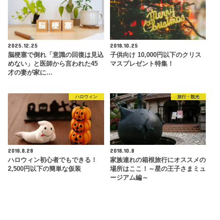
2025.12.25
2018.10.25
脳梗塞で倒れ「意識の回復は見込
子供向け 10,000円以下のクリス
めない」と医師から言われた45
マスプレゼント特集！
才の妻が家に…
ハロウィン
旅行・観光
2018.8.28
2018.10.8
ハロウィン初心者でもできる！
家族連れの箱根旅行にオススメの
2,500円以下の簡単な仮装
場所はここ！～星の王子さまミュ
ージアム編～