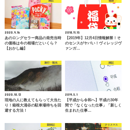
雑記
福袋
2020.9.16
2018.11.15
あのロングセラー商品の発売当時
【2019年】12月4日情報解禁！そ
の価格は今の相場だといくら？
のセンスがヤバい！ヴィレッジヴ
【おかし編】
ァンガ…
旅行・観光
雑記
2020.10.13
2019.5.1
現地の人に教えてもらって大当た
【平成から令和へ】平成の30年
り！箱根大涌谷の駐車場待ちを回
間で「なくなった仕事」「新しく
避する方法！
生まれた仕事…
闘病記
クリスマス