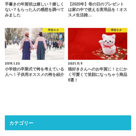
手書きの年賀状は嬉しい？嬉しく
【2020年】母の日のプレゼント
ない？もらった人の感想を調べて
は家の中で使える実用品を！オス
みました
スメ生活雑…
季節ネタ
季節ネタ
2019.1.25
2021.11.9
小学校の卒業式で袴を考えている
猫好きさんへのお年賀に！とにか
人へ！子供用オススメの袴を紹介
く可愛くて笑顔になっちゃう商品
8選！
カテゴリー