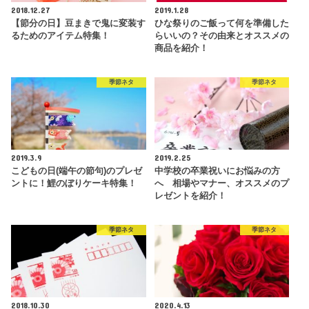
2018.12.27
2019.1.28
【節分の日】豆まきで鬼に変装す
ひな祭りのご飯って何を準備した
るためのアイテム特集！
らいいの？その由来とオススメの
商品を紹介！
季節ネタ
季節ネタ
2019.3.9
2019.2.25
こどもの日(端午の節句)のプレゼ
中学校の卒業祝いにお悩みの方
ントに！鯉のぼりケーキ特集！
へ 相場やマナー、オススメのプ
レゼントを紹介！
季節ネタ
季節ネタ
2018.10.30
2020.4.13