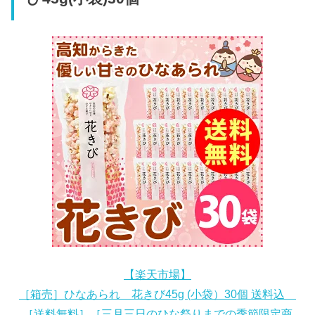
【楽天市場】
［箱売］ひなあられ 花きび45g (小袋）30個 送料込
［送料無料］［三月三日のひな祭りまでの季節限定商