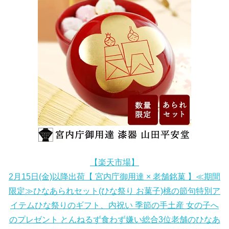
【楽天市場】
2月15日(金)以降出荷【 宮内庁御用達 × 老舗銘菓 】≪期間
限定≫ひなあられセット(ひな祭り お菓子)桃の節句特別ア
イテムひな祭りのギフト、内祝い 季節の手土産 女の子へ
のプレゼント とんねるず食わず嫌い総合3位老舗のひなあ