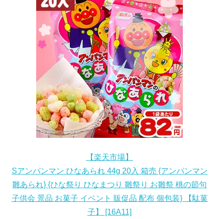
【楽天市場】
Sアンパンマン ひなあられ 44g 20入 箱売 {アンパンマン
雛あられ} {ひな祭り ひなまつり 雛祭り お雛祭 桃の節句
子供会 景品 お菓子 イベント 販促品 配布 個包装} 【駄菓
子】 [16A11]