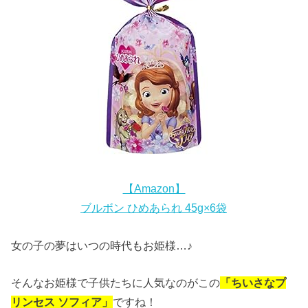
【Amazon】
ブルボン ひめあられ 45g×6袋
女の子の夢はいつの時代もお姫様…♪
そんなお姫様で子供たちに人気なのがこの
「ちいさなプ
リンセス ソフィア」
ですね！