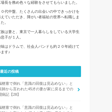
工場長を務め色々な経験をさせてもらいました。
３０代中盤、たくさんの出会いの中できっかけを
与えていただき、障がい者福祉の世界へ転職しま
した。
家族は妻と、東京で一人暮らしをしている大学生
の息子が１人。
趣味はドラムで、社会人バンドも約２０年続けて
います♪
最近の投稿
脳梗塞で倒れ「意識の回復は見込めない」と
医師から言われた45才の妻が家に戻るまでの
闘病記【28】
脳梗塞で倒れ「意識の回復は見込めない」と