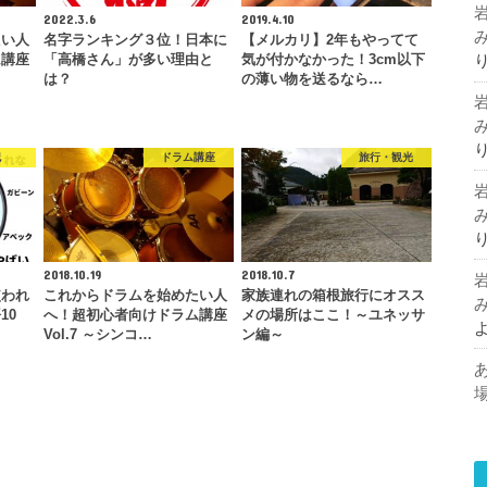
2022.3.6
2019.4.10
たい人
名字ランキング３位！日本に
【メルカリ】2年もやってて
ム講座
「高橋さん」が多い理由と
気が付かなかった！3cm以下
は？
の薄い物を送るなら…
記
ドラム講座
旅行・観光
2018.10.19
2018.10.7
使われ
これからドラムを始めたい人
家族連れの箱根旅行にオスス
10
へ！超初心者向けドラム講座
メの場所はここ！～ユネッサ
Vol.7 ～シンコ…
ン編～