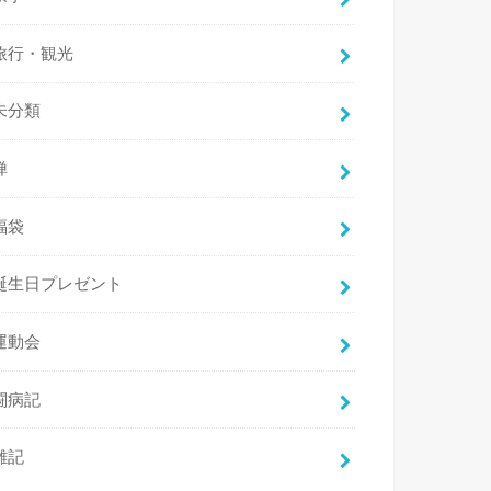
旅行・観光
未分類
禅
福袋
誕生日プレゼント
運動会
闘病記
雑記