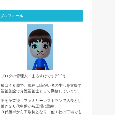
プロフィール
当ブログの管理人・まるすけです(*^-^*)
年齢は４６歳で、現在は障がい者の生活を支援す
る福祉施設で介護福祉士として勤務しています。
大学を卒業後、ファミリーレストランで店長とし
て働き２０代中盤から工場に勤務。
２０代後半から工場長となり、他１社の工場でも