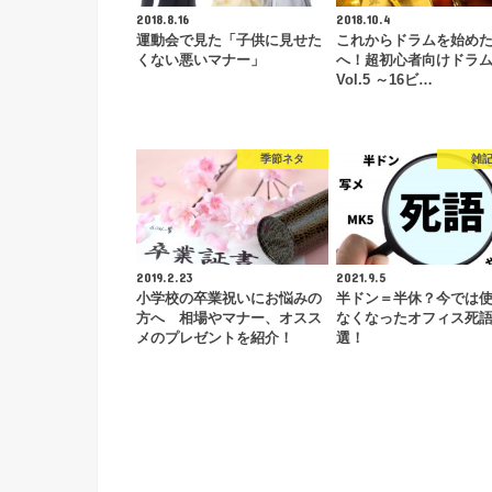
2018.8.16
2018.10.4
運動会で見た「子供に見せた
これからドラムを始め
くない悪いマナー」
へ！超初心者向けドラ
Vol.5 ～16ビ…
季節ネタ
雑
2019.2.23
2021.9.5
小学校の卒業祝いにお悩みの
半ドン＝半休？今では
方へ 相場やマナー、オスス
なくなったオフィス死語
メのプレゼントを紹介！
選！