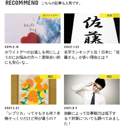
RECOMMEND
こちらの記事も人気です。
ホワイトデー
名前
2019.2.12
2022.1.23
ホワイトデーのお返しを何にしよ
名字ランキング１位！日本に「佐
うかにお悩みの方へ！意味合い的
藤さん」が多い理由とは？
にも安心♪な…
雑記
雑記
2021.3.21
2021.8.9
「レプリカ」ってそもそも何？本
加齢によって仕事能力は低下す
物そっくりだけど何が違うの？
る？対策についても調べてみまし
た！