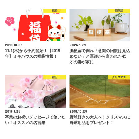
福袋
闘病記
2018.10.26
2026.1.29
11/1(木)から予約開始！【2019
脳梗塞で倒れ「意識の回復は見込
年】ミキハウスの福袋情報！
めない」と医師から言われた45
才の妻が家に…
雑記
クリスマス
2019.1.26
2018.10.29
卒業のお祝いメッセ―ジで使いた
野球好きの大人へ！クリスマスに
い！オススメの名言集
野球用品をプレゼント！