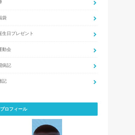
禅
福袋
誕生日プレゼント
運動会
闘病記
雑記
プロフィール