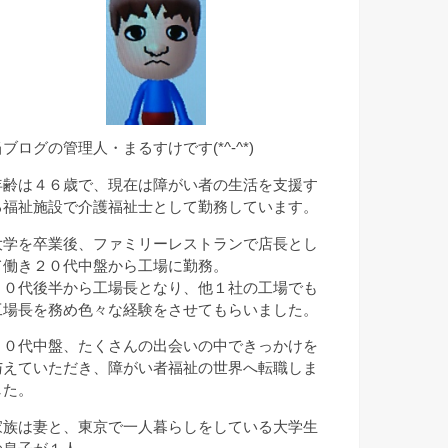
当ブログの管理人・まるすけです(*^-^*)
年齢は４６歳で、現在は障がい者の生活を支援す
る福祉施設で介護福祉士として勤務しています。
大学を卒業後、ファミリーレストランで店長とし
て働き２０代中盤から工場に勤務。
２０代後半から工場長となり、他１社の工場でも
工場長を務め色々な経験をさせてもらいました。
３０代中盤、たくさんの出会いの中できっかけを
与えていただき、障がい者福祉の世界へ転職しま
した。
家族は妻と、東京で一人暮らしをしている大学生