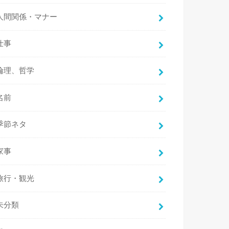
人間関係・マナー
仕事
倫理、哲学
名前
季節ネタ
家事
旅行・観光
未分類