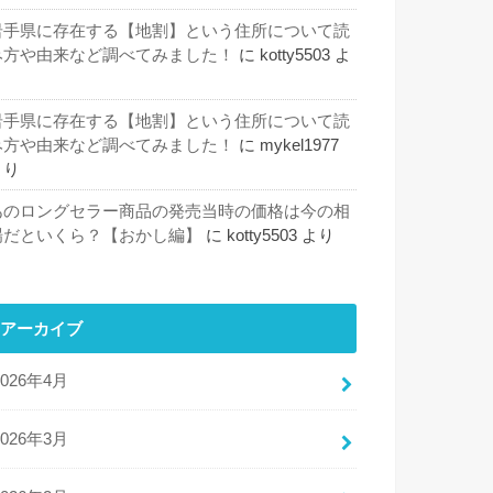
岩手県に存在する【地割】という住所について読
み方や由来など調べてみました！
に
kotty5503
よ
り
岩手県に存在する【地割】という住所について読
み方や由来など調べてみました！
に
mykel1977
より
あのロングセラー商品の発売当時の価格は今の相
場だといくら？【おかし編】
に
kotty5503
より
アーカイブ
2026年4月
2026年3月