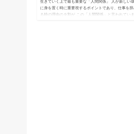
生きていく上で最も重要な「人間関係」 人が新しい
に身を置く時に重要視するポイントであり、仕事を辞
る時の理由の９割が この「人間関係」と言われてい
す。 そんな大切な人間関係を「悪くしたい」と思う
いないですよね。…