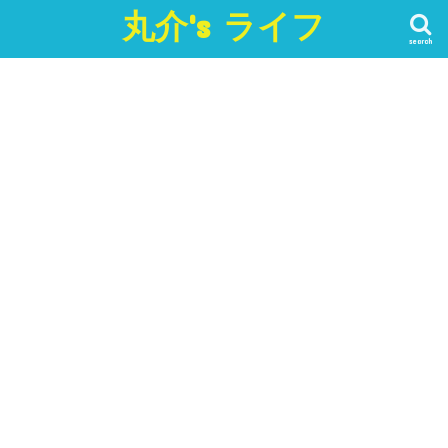
丸介's ライフ
search