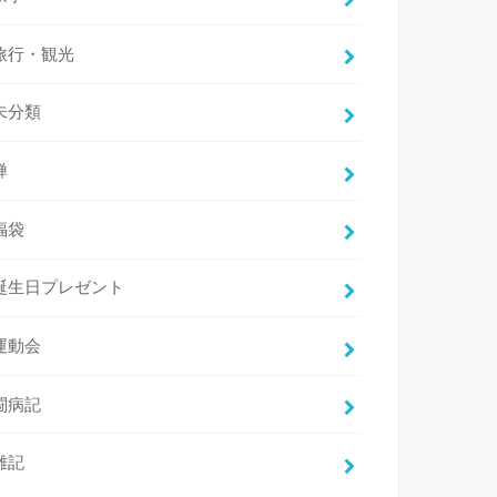
旅行・観光
未分類
禅
福袋
誕生日プレゼント
運動会
闘病記
雑記