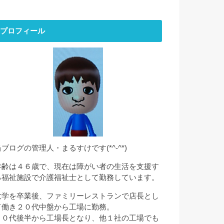
プロフィール
当ブログの管理人・まるすけです(*^-^*)
年齢は４６歳で、現在は障がい者の生活を支援す
る福祉施設で介護福祉士として勤務しています。
大学を卒業後、ファミリーレストランで店長とし
て働き２０代中盤から工場に勤務。
２０代後半から工場長となり、他１社の工場でも