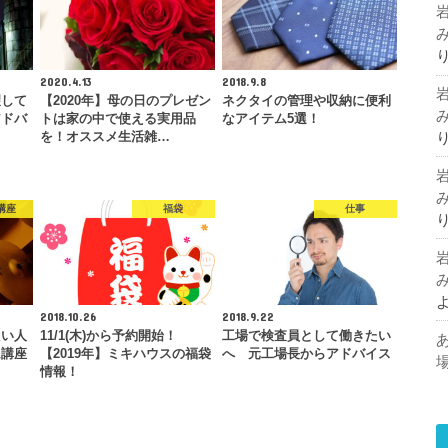
2020.4.13
2018.9.8
望して
【2020年】母の日のプレゼン
ネクタイの管理や収納に便利
アドバ
トは家の中で使える実用品
なアイテム5選！
を！オススメ生活雑…
講座
福袋
仕事
2018.10.26
2018.9.22
たい人
11/1(木)から予約開始！
工場で検査員として働きたい
ム講座
【2019年】ミキハウスの福袋
へ 元工場長からアドバイス
情報！