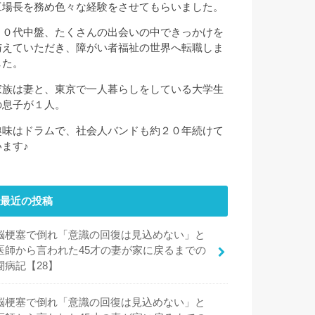
工場長を務め色々な経験をさせてもらいました。
３０代中盤、たくさんの出会いの中できっかけを
与えていただき、障がい者福祉の世界へ転職しま
した。
家族は妻と、東京で一人暮らしをしている大学生
の息子が１人。
趣味はドラムで、社会人バンドも約２０年続けて
います♪
最近の投稿
脳梗塞で倒れ「意識の回復は見込めない」と
医師から言われた45才の妻が家に戻るまでの
闘病記【28】
脳梗塞で倒れ「意識の回復は見込めない」と