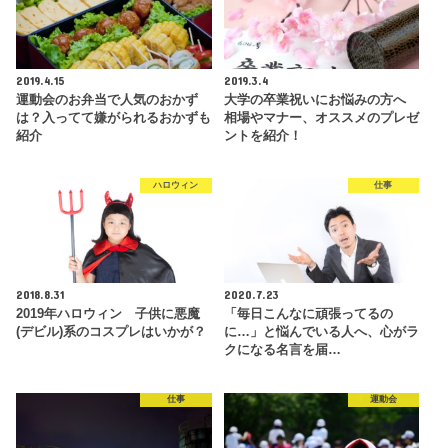
2019.4.15
2019.3.4
運動会のお弁当で人気のおかず
大学の卒業祝いにお悩みの方へ
は？入ってて嫌がられるおかずも
相場やマナー、オススメのプレゼ
紹介
ントを紹介！
ハロウィン
仕事
2018.8.31
2020.7.23
2019年ハロウィン 子供に悪魔
「毎日こんなに頑張ってるの
(デビル)系のコスプレはいかが？
に…」と悩んでいる人へ、心がラ
クになる名言を届…
仕事
運動会