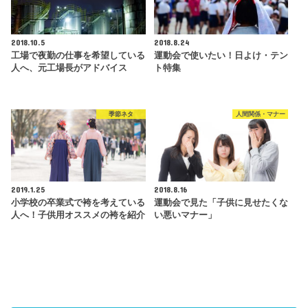
2018.10.5
2018.8.24
工場で夜勤の仕事を希望している
運動会で使いたい！日よけ・テン
人へ、元工場長がアドバイス
ト特集
季節ネタ
人間関係・マナー
2019.1.25
2018.8.16
小学校の卒業式で袴を考えている
運動会で見た「子供に見せたくな
人へ！子供用オススメの袴を紹介
い悪いマナー」