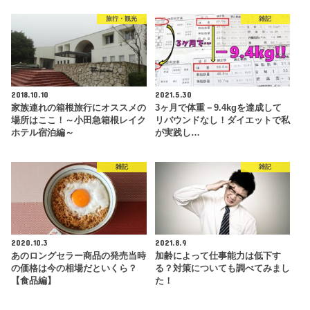
旅行・観光
雑記
2018.10.10
2021.5.30
家族連れの箱根旅行にオススメの
3ヶ月で体重－9.4kgを達成して
場所はここ！～小田急箱根レイク
リバウンドなし！ダイエットで私
ホテル宿泊編～
が実践し…
雑記
雑記
2020.10.3
2021.8.9
あのロングセラー商品の発売当時
加齢によって仕事能力は低下す
の価格は今の相場だといくら？
る？対策についても調べてみまし
【食品編】
た！