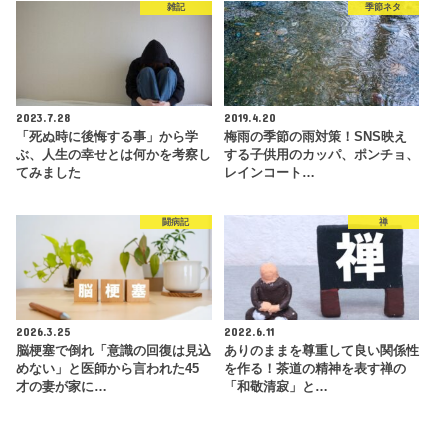
雑記
季節ネタ
2023.7.28
2019.4.20
「死ぬ時に後悔する事」から学
梅雨の季節の雨対策！SNS映え
ぶ、人生の幸せとは何かを考察し
する子供用のカッパ、ポンチョ、
てみました
レインコート…
闘病記
禅
2026.3.25
2022.6.11
脳梗塞で倒れ「意識の回復は見込
ありのままを尊重して良い関係性
めない」と医師から言われた45
を作る！茶道の精神を表す禅の
才の妻が家に…
「和敬清寂」と…