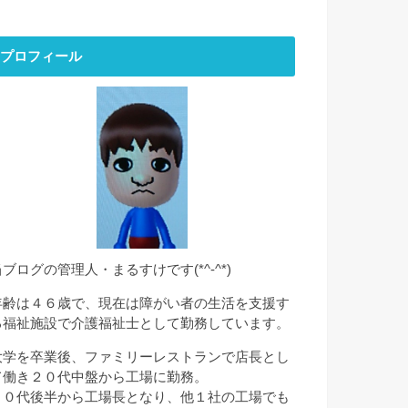
プロフィール
当ブログの管理人・まるすけです(*^-^*)
年齢は４６歳で、現在は障がい者の生活を支援す
る福祉施設で介護福祉士として勤務しています。
大学を卒業後、ファミリーレストランで店長とし
て働き２０代中盤から工場に勤務。
２０代後半から工場長となり、他１社の工場でも