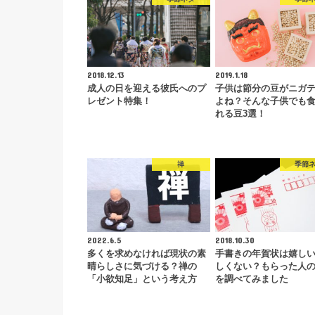
2018.12.13
2019.1.18
成人の日を迎える彼氏へのプ
子供は節分の豆がニガ
レゼント特集！
よね？そんな子供でも
れる豆3選！
禅
季節
2022.6.5
2018.10.30
多くを求めなければ現状の素
手書きの年賀状は嬉し
晴らしさに気づける？禅の
しくない？もらった人
「小欲知足」という考え方
を調べてみました