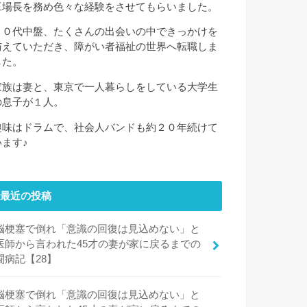
工場長を務め色々な経験をさせてもらいました。
３０代中盤、たくさんの出会いの中できっかけを
与えていただき、障がい者福祉の世界へ転職しま
した。
家族は妻と、東京で一人暮らしをしている大学生
の息子が１人。
趣味はドラムで、社会人バンドも約２０年続けて
います♪
最近の投稿
脳梗塞で倒れ「意識の回復は見込めない」と
医師から言われた45才の妻が家に戻るまでの
闘病記【28】
脳梗塞で倒れ「意識の回復は見込めない」と