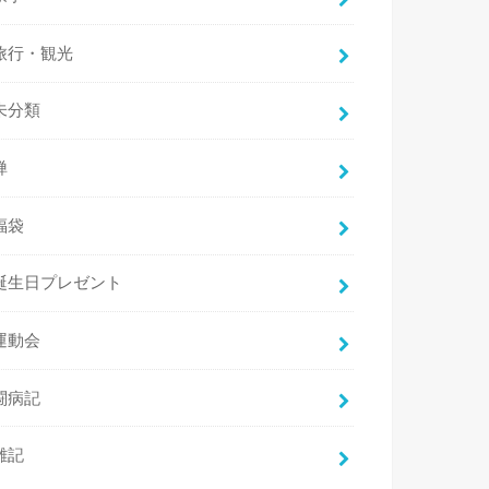
旅行・観光
未分類
禅
福袋
誕生日プレゼント
運動会
闘病記
雑記