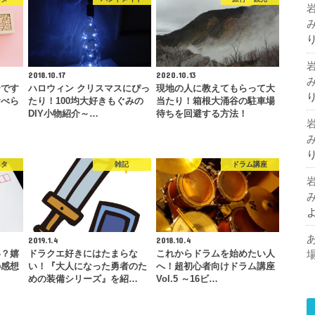
2018.10.17
2020.10.13
テです
ハロウィン クリスマスにぴっ
現地の人に教えてもらって大
食べら
たり！100均大好きもぐみの
当たり！箱根大涌谷の駐車場
DIY小物紹介～…
待ちを回避する方法！
ネタ
雑記
ドラム講座
2019.1.4
2018.10.4
い？嬉
ドラクエ好きにはたまらな
これからドラムを始めたい人
の感想
い！『大人になった勇者のた
へ！超初心者向けドラム講座
めの装備シリーズ』を紹…
Vol.5 ～16ビ…