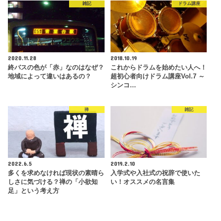
雑記
ドラム講座
2020.11.28
2018.10.19
終バスの色が「赤」なのはなぜ？
これからドラムを始めたい人へ！
地域によって違いはあるの？
超初心者向けドラム講座Vol.7 ～
シンコ…
禅
雑記
2022.6.5
2019.2.10
多くを求めなければ現状の素晴ら
入学式や入社式の祝辞で使いた
しさに気づける？禅の「小欲知
い！オススメの名言集
足」という考え方