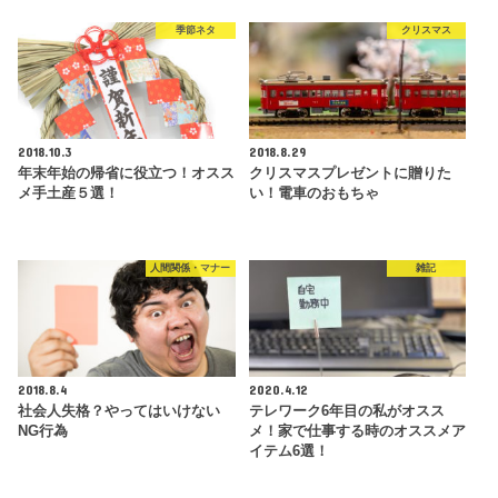
季節ネタ
クリスマス
2018.10.3
2018.8.29
年末年始の帰省に役立つ！オスス
クリスマスプレゼントに贈りた
メ手土産５選！
い！電車のおもちゃ
人間関係・マナー
雑記
2018.8.4
2020.4.12
社会人失格？やってはいけない
テレワーク6年目の私がオスス
NG行為
メ！家で仕事する時のオススメア
イテム6選！