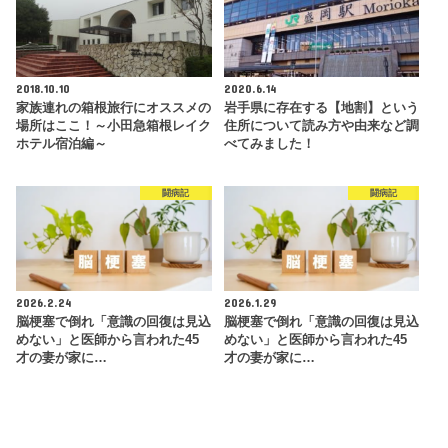
2018.10.10
2020.6.14
家族連れの箱根旅行にオススメの
岩手県に存在する【地割】という
場所はここ！～小田急箱根レイク
住所について読み方や由来など調
ホテル宿泊編～
べてみました！
闘病記
闘病記
2026.2.24
2026.1.29
脳梗塞で倒れ「意識の回復は見込
脳梗塞で倒れ「意識の回復は見込
めない」と医師から言われた45
めない」と医師から言われた45
才の妻が家に…
才の妻が家に…