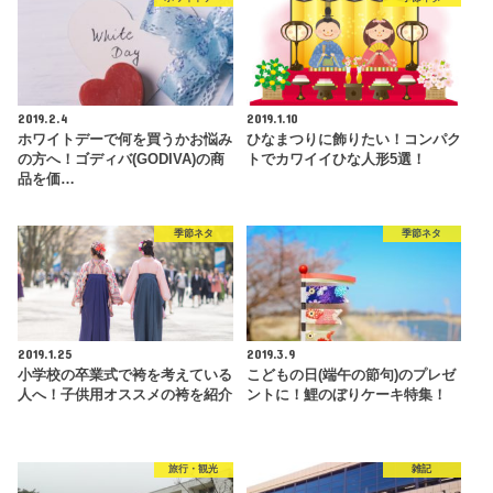
2019.2.4
2019.1.10
ホワイトデーで何を買うかお悩み
ひなまつりに飾りたい！コンパク
の方へ！ゴディバ(GODIVA)の商
トでカワイイひな人形5選！
品を価…
季節ネタ
季節ネタ
2019.1.25
2019.3.9
小学校の卒業式で袴を考えている
こどもの日(端午の節句)のプレゼ
人へ！子供用オススメの袴を紹介
ントに！鯉のぼりケーキ特集！
旅行・観光
雑記