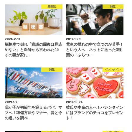
闘病記
雑記
2026.2.18
2019.1.29
脳梗塞で倒れ「意識の回復は見込
電車の揺れの中で立つのが苦手！
めない」と医師から言われた45
という人へ ネットにあった3種
才の妻が家に…
類の「ふらつ…
雑記
バレンタイン
2019.1.9
2018.12.26
我が子が初節句を迎えるパパ、マ
彼氏や本命の人へ！バレンタイン
マへ！準備方法やマナー、昔と今
にはブランドのチョコをプレゼン
の違いを調べ…
ト！