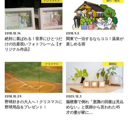
ハンドメイド
旅行・観光
2018.10.14
2018.9.5
絶対に喜ばれる！世界にひとつだ
関東で一泊するならココ！温泉が
けの出産祝いフォトフレーム【オ
楽しめる宿
リジナル作品】
クリスマス
闘病記
2018.10.29
2025.12.3
野球好きの大人へ！クリスマスに
脳梗塞で倒れ「意識の回復は見込
野球用品をプレゼント！
めない」と医師から言われた45
才の妻が家に…