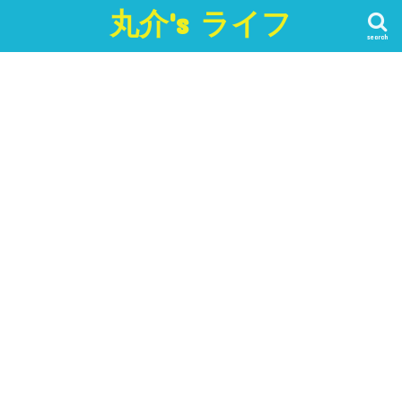
丸介's ライフ
search