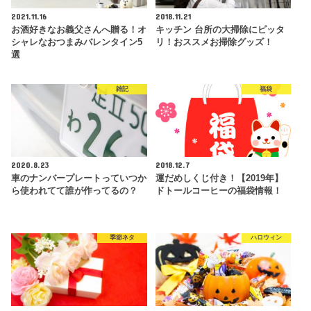
2021.11.16
2018.11.21
お酒好きなお義父さんへ贈る！オ
キッチン 台所の大掃除にピッタ
シャレなおつまみバレンタイン5
リ！おススメお掃除グッズ！
選
雑記
福袋
2020.8.23
2018.12.7
車のナンバープレートっていつか
運だめしくじ付き！【2019年】
ら使われてて誰が作ってるの？
ドトールコーヒーの福袋情報！
季節ネタ
ハロウィン