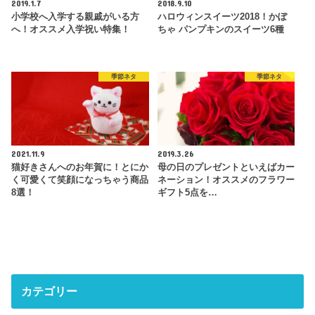
2019.1.7
2018.9.10
小学校へ入学する親戚がいる方
ハロウィンスイーツ2018！かぼ
へ！オススメ入学祝い特集！
ちゃ パンプキンのスイーツ6種
季節ネタ
季節ネタ
2021.11.9
2019.3.26
猫好きさんへのお年賀に！とにか
母の日のプレゼントといえばカー
く可愛くて笑顔になっちゃう商品
ネーション！オススメのフラワー
8選！
ギフト5点を…
カテゴリー