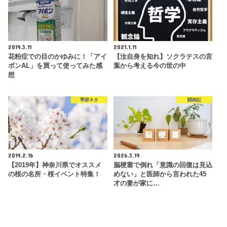
2019.3.11
2021.1.11
花粉症での目のかゆみに！「アイ
【汝自身を知れ】ソクラテスの言
ボンAL」を買って使ってみた感
葉から考える今の世の中
想
季節ネタ
闘病記
2019.2.16
2026.3.19
【2019年】神奈川県でオススメ
脳梗塞で倒れ「意識の回復は見込
の桜の名所・桜イベント特集！
めない」と医師から言われた45
才の妻が家に…