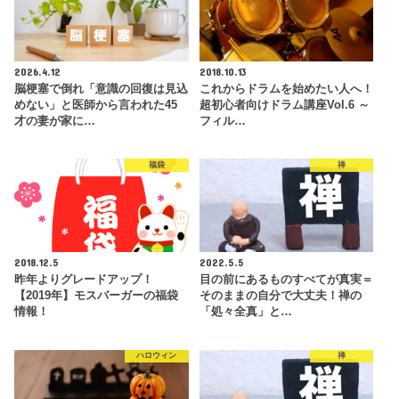
2026.4.12
2018.10.13
脳梗塞で倒れ「意識の回復は見込
これからドラムを始めたい人へ！
めない」と医師から言われた45
超初心者向けドラム講座Vol.6 ～
才の妻が家に…
フィル…
福袋
禅
2018.12.5
2022.5.5
昨年よりグレードアップ！
目の前にあるものすべてが真実＝
【2019年】モスバーガーの福袋
そのままの自分で大丈夫！禅の
情報！
「処々全真」と…
ハロウィン
禅