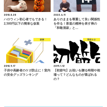
2018.8.28
2022.6.11
ハロウィン初心者でもできる！
ありのままを尊重して良い関係性
2,500円以下の簡単な仮装
を作る！茶道の精神を表す禅の
「和敬清寂」と…
家事
季節ネタ
2018.9.17
2019.1.12
子供や高齢者のケガ防止に！室内
【初節句】お祝いを贈る時期や相
の安全グッズランキング
場って？どんなものが喜ばれる
の？