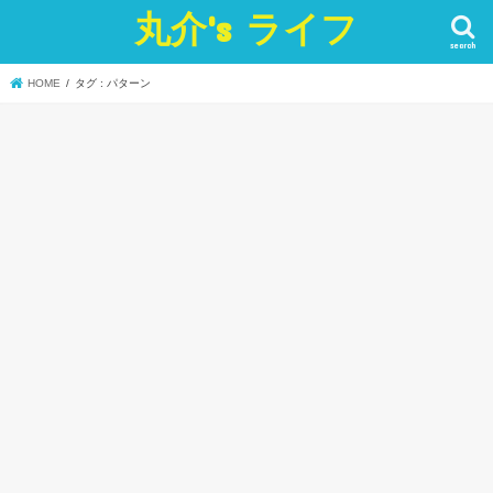
丸介's ライフ
search
HOME
タグ : パターン