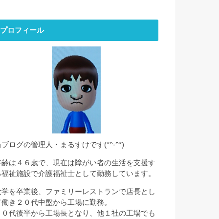
プロフィール
当ブログの管理人・まるすけです(*^-^*)
年齢は４６歳で、現在は障がい者の生活を支援す
る福祉施設で介護福祉士として勤務しています。
大学を卒業後、ファミリーレストランで店長とし
て働き２０代中盤から工場に勤務。
２０代後半から工場長となり、他１社の工場でも