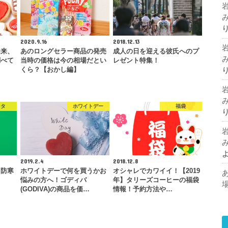
2020.9.16
2018.12.13
由来、
あのロングセラー商品の発売
成人の日を迎える彼氏へのプ
調べて
当時の価格は今の相場だとい
レゼント特集！
くら？【おかし編】
ネタ
ホワイトデー
福袋
2019.2.4
2018.12.8
！防寒
ホワイトデーで何を買うかお
オシャレでカワイイ！【2019
悩みの方へ！ゴディバ
年】タリーズコーヒーの福袋
(GODIVA)の商品を価…
情報！予約方法や…