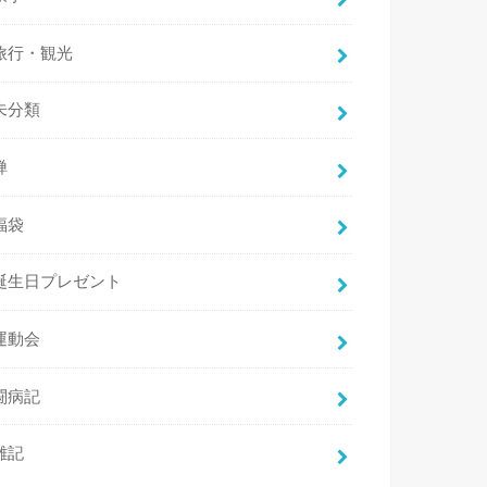
旅行・観光
未分類
禅
福袋
誕生日プレゼント
運動会
闘病記
雑記