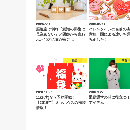
2026.1.17
2018.12.24
脳梗塞で倒れ「意識の回復は
バレンタインの名前の
見込めない」と医師から言わ
意味、国による違いを
れた45才の妻が家に…
みました！
福袋
季節
2018.10.26
2018.9.27
11/1(木)から予約開始！
通勤通学の時に役立つ
【2019年】ミキハウスの福袋
アイテム
情報！