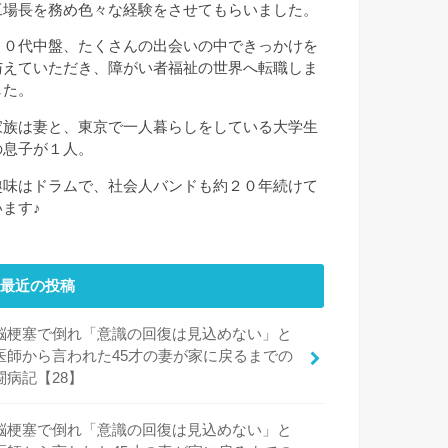
工場長を務め色々な経験をさせてもらいました。
３０代中盤、たくさんの出会いの中できっかけを
与えていただき、障がい者福祉の世界へ転職しま
した。
家族は妻と、東京で一人暮らしをしている大学生
の息子が１人。
趣味はドラムで、社会人バンドも約２０年続けて
います♪
最近の投稿
脳梗塞で倒れ「意識の回復は見込めない」と
医師から言われた45才の妻が家に戻るまでの
闘病記【28】
脳梗塞で倒れ「意識の回復は見込めない」と