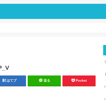
P_V
はてブ
送る
Pocket