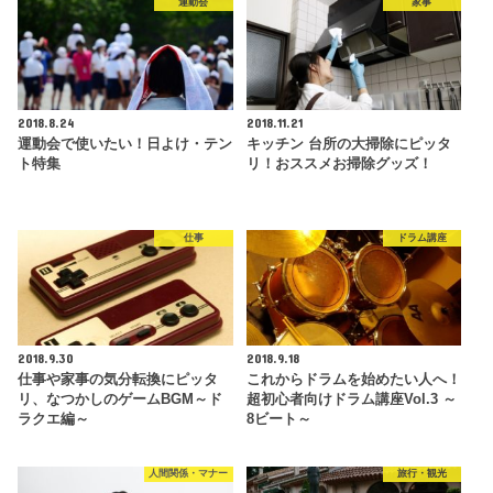
運動会
家事
2018.8.24
2018.11.21
運動会で使いたい！日よけ・テン
キッチン 台所の大掃除にピッタ
ト特集
リ！おススメお掃除グッズ！
仕事
ドラム講座
2018.9.30
2018.9.18
仕事や家事の気分転換にピッタ
これからドラムを始めたい人へ！
リ、なつかしのゲームBGM～ド
超初心者向けドラム講座Vol.3 ～
ラクエ編～
8ビート～
人間関係・マナー
旅行・観光