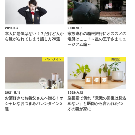
2018.8.3
2018.10.8
本人に悪気はない！？だけど人か
家族連れの箱根旅行にオススメの
ら嫌がられてしまう話し方20選
場所はここ！～星の王子さまミュ
ージアム編～
バレンタイン
闘病記
2021.11.16
2026.4.12
お酒好きなお義父さんへ贈る！オ
脳梗塞で倒れ「意識の回復は見込
シャレなおつまみバレンタイン5
めない」と医師から言われた45
選
才の妻が家に…