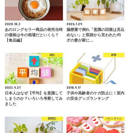
2020.10.3
2026.1.29
あのロングセラー商品の発売当時
脳梗塞で倒れ「意識の回復は見込
の価格は今の相場だといくら？
めない」と医師から言われた45
【食品編】
才の妻が家に…
雑記
家事
2023.9.27
2018.9.17
日本人はなぜ【平均】を意識して
子供や高齢者のケガ防止に！室内
しまうのか？いろいろ考察してみ
の安全グッズランキング
ました
闘病記
バレンタイン