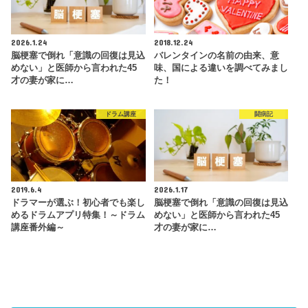
2026.1.24
2018.12.24
脳梗塞で倒れ「意識の回復は見込
バレンタインの名前の由来、意
めない」と医師から言われた45
味、国による違いを調べてみまし
才の妻が家に…
た！
ドラム講座
闘病記
2019.6.4
2026.1.17
ドラマーが選ぶ！初心者でも楽し
脳梗塞で倒れ「意識の回復は見込
めるドラムアプリ特集！～ドラム
めない」と医師から言われた45
講座番外編～
才の妻が家に…