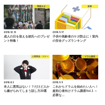
季節ネタ
家事
2018.12.13
2018.9.17
成人の日を迎える彼氏へのプレゼ
子供や高齢者のケガ防止に！室内
ント特集！
の安全グッズランキング
人間関係・マナー
ドラム講座
2018.8.3
2018.9.9
本人に悪気はない！？だけど人か
これからドラムを始めたい人へ！
ら嫌がられてしまう話し方20選
超初心者向けドラム講座Vol.1 ～
必要な…