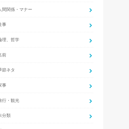
人間関係・マナー
仕事
倫理、哲学
名前
季節ネタ
家事
旅行・観光
未分類