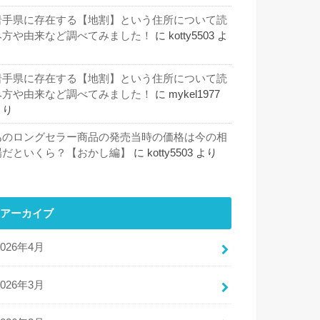
岩手県に存在する【地割】という住所について読
み方や由来など調べてみました！
に
kotty5503
よ
り
岩手県に存在する【地割】という住所について読
み方や由来など調べてみました！
に
mykel1977
より
あのロングセラー商品の発売当時の価格は今の相
場だといくら？【おかし編】
に
kotty5503
より
アーカイブ
2026年4月
2026年3月