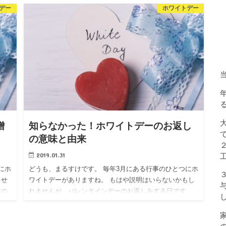
うの
デー
ホワイトデー
だ？」 という点。 妻に聞いたところ 「どんなものでも
なか
嬉しいわ…
まし
贈
知らなかった！ホワイトデーのお返し
の意味と由来
2019.01.31
にホ
どうも、まるすけです。 毎年3月にある行事のひとつにホ
ませ
ワイトデーがありますね。 もはや説明はいらないかもし
前の
れませんが、バレンタインデーのお返しをする日です。
由
そんなホワイトデー。 小学生の息子からこんな質問が
「ホワイト…