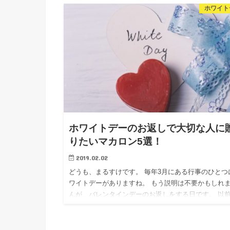
ワイトデーがありますね。 私の経験上、困ってしま
ホワイト
が高校生の頃のホワイトデー。 学校では一切もらえ
ったものの(T_T)、バイト先で何個かいただいたりし
た。 …
ホワイトデーのお返しで大切な人に
りたいマカロン5選！
2019.02.02
どうも、まるすけです。 毎年3月にある行事のひとつ
ワイトデーがありますね。 もう説明は不要かもしれ
んが、バレンタインデーのお返しをする日です。 以
記事【知らなかった！ホワイトデーのお返しの意味と
来】でも書き…