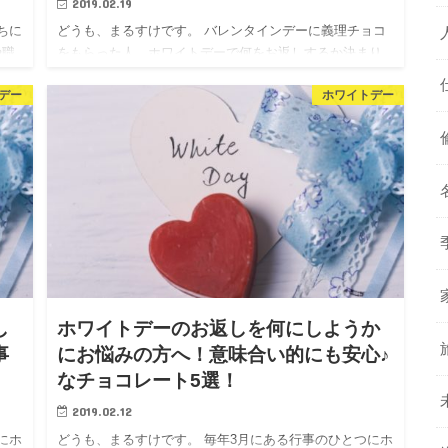
2019.02.19
ちに
どうも、まるすけです。 バレンタインデーに義理チョコ
や職
をもらった人、ホワイトデーで何をお返しするか決まり
ま
ましたか？ 以前の記事でも書きましたが、ホワイトデー
デー
ホワイトデー
配り
は何を返すかによってその意味合いが変わります。 知ら
ずに変な意味の…
し
ホワイトデーのお返しを何にしようか
事
にお悩みの方へ！意味合い的にも安心♪
なチョコレート5選！
2019.02.12
にホ
どうも、まるすけです。 毎年3月にある行事のひとつにホ