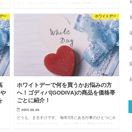
ませ
ワイトデーがありますね。 もう説明は不要かもしれませ
れは
んが、バレンタインデーのお返しをする日です。 以前の
デー
ホワイトデー
お
記事【知らなかった！ホワイトデーのお返しの意味と由
来】でも書き…
高
ホワイトデーで何を買うかお悩みの方
コや
へ！ゴディバ(GODIVA)の商品を価格帯
を
ごとに紹介！
2019.02.04
どうも、まるすけです。 毎年3月にある行事のひとつにホ
ワイトデーがありますね。 そこで私たち男性の悩ませる
にホ
事、それは 「いったいどんなものをお返ししたらいいん