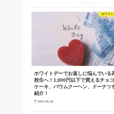
ワイトデーがありますね。 もう説明は不要かもしれ
んが、バレンタインデーのお返しをする日です。 こ
ホワイト
学生さんでも社会人でも同じですが、学校や職場での
返しって毎年…
ホワイトデーでお返しに悩んでいる
校生へ！1,000円以下で買えるチョ
ケーキ、バウムクーヘン、ドーナツ
紹介！
2019.02.05
どうも、まるすけです。 毎年3月にある行事のひとつ