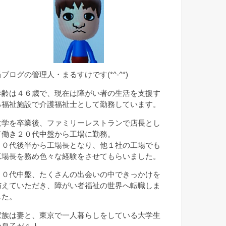
当ブログの管理人・まるすけです(*^-^*)
年齢は４６歳で、現在は障がい者の生活を支援す
る福祉施設で介護福祉士として勤務しています。
大学を卒業後、ファミリーレストランで店長とし
て働き２０代中盤から工場に勤務。
２０代後半から工場長となり、他１社の工場でも
工場長を務め色々な経験をさせてもらいました。
３０代中盤、たくさんの出会いの中できっかけを
与えていただき、障がい者福祉の世界へ転職しま
した。
家族は妻と、東京で一人暮らしをしている大学生