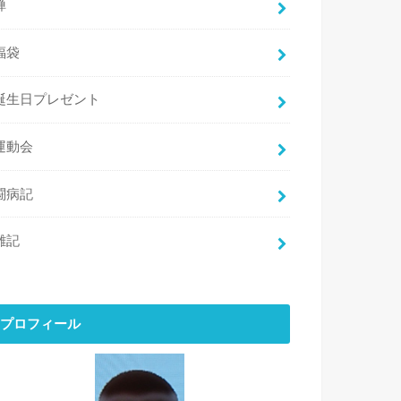
禅
福袋
誕生日プレゼント
運動会
闘病記
雑記
プロフィール