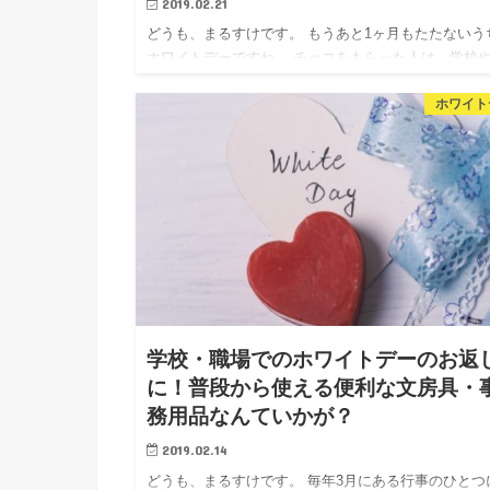
2019.02.21
どうも、まるすけです。 もうあと1ヶ月もたたないう
ホワイトデーですね。 チョコをもらった人は、学校
場など色んなシチュエーションでお返しをすると思い
ホワイト
す。 なかには、職場の人数が多くて女性一同からお
用のチョコを…
学校・職場でのホワイトデーのお返
に！普段から使える便利な文房具・
務用品なんていかが？
2019.02.14
どうも、まるすけです。 毎年3月にある行事のひとつ